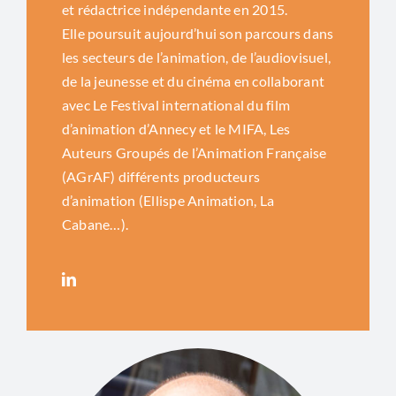
et rédactrice indépendante en 2015.
Elle poursuit aujourd’hui son parcours dans
les secteurs de l’animation, de l’audiovisuel,
de la jeunesse et du cinéma en collaborant
avec Le Festival international du film
d’animation d’Annecy et le MIFA, Les
Auteurs Groupés de l’Animation Française
(AGrAF) différents producteurs
d’animation (Ellispe Animation, La
Cabane…).